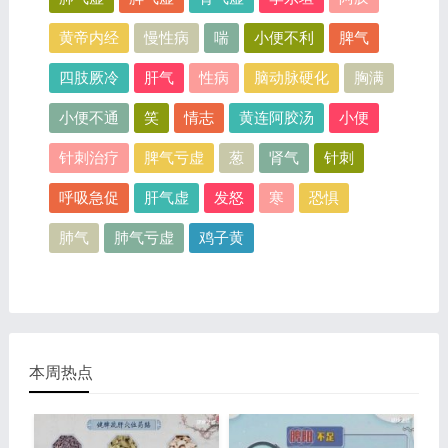
黄帝内经
慢性病
喘
小便不利
脾气
四肢厥冷
肝气
性病
脑动脉硬化
胸满
小便不通
笑
情志
黄连阿胶汤
小便
针刺治疗
脾气亏虚
葱
肾气
针刺
呼吸急促
肝气虚
发怒
寒
恐惧
肺气
肺气亏虚
鸡子黄
本周热点