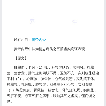
所在栏目：
黄帝内经
黄帝内经中认为情志所伤之五脏虚实病证表现
【原文】
肝藏血，血舍（1）魂，肝气虚则恐，实则怒。脾藏
营，营舍意，脾气虚则四肢不用，五脏不安，实则腹胀经溲
不利（2）。心藏脉，脉舍神，心气虚则悲，实则笑不休。
肺藏气，气舍魄，肺气虚，则鼻塞不利少气，实则喘喝
（3）胸盈仰息。肾藏精，精舍志，肾气虚则厥，实则胀，
五脏不安。必审五脏之病形，以知其气之虚实，谨而调之
也。