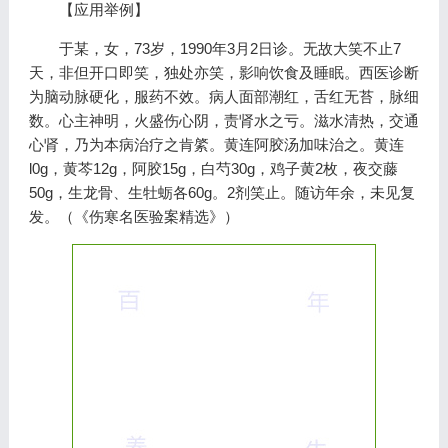
【应用举例】
于某，女，73岁，1990年3月2日诊。无故大笑不止7
天，非但开口即笑，独处亦笑，影响饮食及睡眠。西医诊断
为脑动脉硬化，服药不效。病人面部潮红，舌红无苔，脉细
数。心主神明，火盛伤心阴，责肾水之亏。滋水清热，交通
心肾，乃为本病治疗之肯綮。黄连阿胶汤加味治之。黄连
l0g，黄芩12g，阿胶15g，白芍30g，鸡子黄2枚，夜交藤
50g，生龙骨、生牡蛎各60g。2剂笑止。随访年余，未见复
发。（《伤寒名医验案精选》）