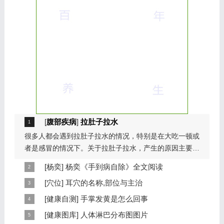
[
腹部疾病
]
拉肚子拉水
很多人都会遇到拉肚子拉水的情况，特别是在大吃一顿或
者是感冒的情况下。关于拉肚子拉水，产生的原因主要是
因为饮食问题，或者是因为肠胃问题。本页包...
[
杨奕
]
杨奕《手到病自除》全文阅读
本页提供杨奕手到病自除全文阅读。包括完整目录、共计
[
穴位
]
耳穴的名称,部位与主治
6大章，66个小节的详细内容。涉及到全身的各个反射
耳穴在耳郭的分布有一定规律，耳穴在耳郭的分布犹如一
[
健康自测
]
手掌发黄是怎么回事
区，以及自然疗法、反射区疗法、食疗等。另外...
个倒置在子宫内的胎儿，头部朝下，臀部朝上。其分布的
手掌发黄，一般是血管内血液不充盈或是皮肤营养不良的
[
健康图库
]
人体淋巴分布图图片
规律是，与面颊相应的穴位在耳垂；与上肢相...