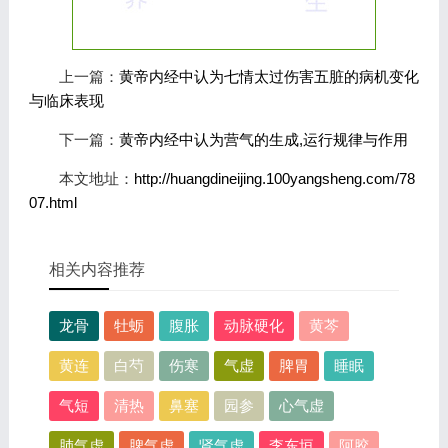
上一篇：
黄帝内经中认为七情太过伤害五脏的病机变化
与临床表现
下一篇：
黄帝内经中认为营气的生成,运行规律与作用
本文地址：
http://huangdineijing.100yangsheng.com/78
07.html
相关内容推荐
龙骨
牡蛎
腹胀
动脉硬化
黄芩
黄连
白芍
伤寒
气虚
脾胃
睡眠
气短
清热
鼻塞
园参
心气虚
肺气虚
脾气虚
肾气虚
李东垣
阿胶