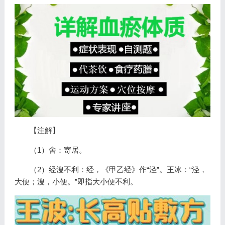
【注解】
（1）舍：寄居。
（2）经溲不利：经，《甲乙经》作“泾”。王冰：“泾，
大便；溲，小便。”即指大小便不利。