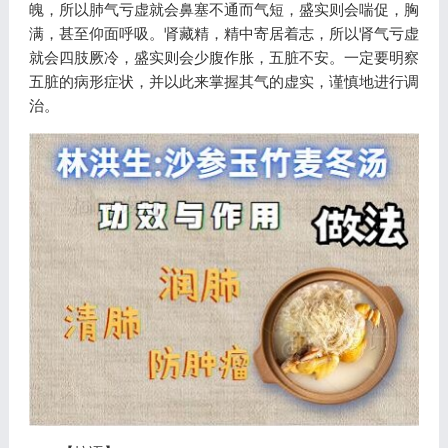
魄，所以肺气亏虚就会鼻塞不通而气短，盛实则会喘促，胸
满，甚至仰面呼吸。肾藏精，精中寄居着志，所以肾气亏虚
就会四肢厥冷，盛实则会少腹作胀，五脏不安。一定要明察
五脏的病形症状，并以此来掌握其气的虚实，谨慎地进行调
治。