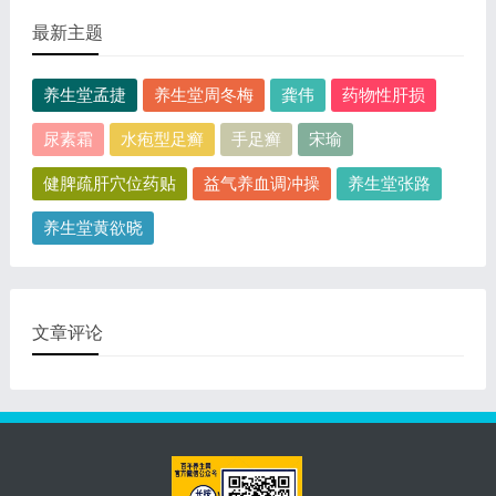
最新主题
养生堂孟捷
养生堂周冬梅
龚伟
药物性肝损
尿素霜
水疱型足癣
手足癣
宋瑜
健脾疏肝穴位药贴
益气养血调冲操
养生堂张路
养生堂黄欲晓
文章评论