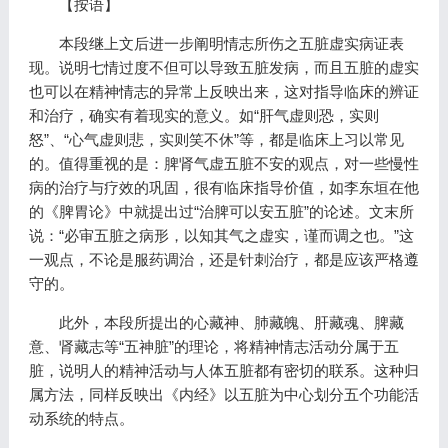
【按语】
本段继上文后进一步阐明情志所伤之五脏虚实病证表
现。说明七情过度不但可以导致五脏发病，而且五脏的虚实
也可以在精神情志的异常上反映出来，这对指导临床的辨证
和治疗，确实有着现实的意义。如“肝气虚则恐，实则
怒”、“心气虚则悲，实则笑不休”等，都是临床上习以常见
的。值得重视的是：脾肾气虚五脏不安的观点，对一些慢性
病的治疗与疗效的巩固，很有临床指导价值，如李东垣在他
的《脾胃论》中就提出过“治脾可以安五脏”的论述。文末所
说：“必审五脏之病形，以知其气之虚实，谨而调之也。”这
一观点，不论是服药调治，还是针刺治疗，都是应该严格遵
守的。
此外，本段所提出的心藏神、肺藏魄、肝藏魂、脾藏
意、肾藏志等“五神脏”的理论，将精神情志活动分属于五
脏，说明人的精神活动与人体五脏都有密切的联系。这种归
属方法，同样反映出《内经》以五脏为中心划分五个功能活
动系统的特点。