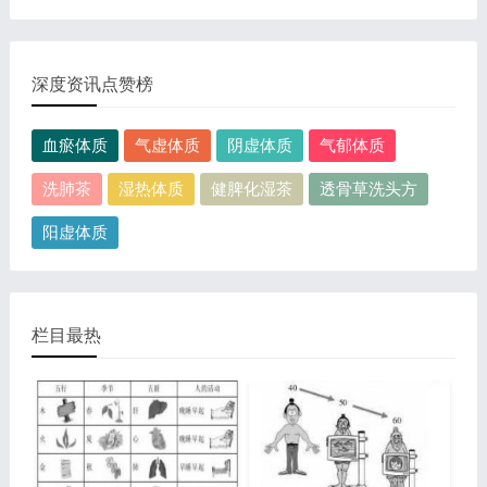
表现，这种情况通常是慢性病的征兆，如慢性萎缩性胃
这是关于人体淋巴分布图的图片，图片所在的文章是：
炎、慢性贫血、慢性结肠炎等。但手掌发黄同样...
20120910天天养生视频和笔记:何裕民讲淋巴瘤,癌,重压
出的淋巴癌，图片尺寸390x378像素，格式是JPG...
深度资讯点赞榜
血瘀体质
气虚体质
阴虚体质
气郁体质
洗肺茶
湿热体质
健脾化湿茶
透骨草洗头方
阳虚体质
栏目最热